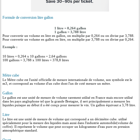
Formule de conversion litre gallon
1 litre = 0,264 gallon
1 gallon = 3,788 litre
Pour convertir un volume en litre en gallon, on multiplie par 0,264 ou on divise par 3,788.
Pour convertir un volume en gallon en litre, on multiplie par 3,788 ou on divise par 0,264.
Exemple :
10 litres = 0,264 x 10 gallons = 2,64 gallons
100 gallons = 3,788 x 100 litres = 378,8 litres
Mètre cube
Le Métre cube est l'unité officielle de mesure internationale de volume, son symbole est le
m3, et correspond au volume d'un cube dont l'un de coté mesure un mètre.
Gallon
Le gallon est une unité de mesure de volume rarement utilisé en France mais encore utilisé
dans les pays anglophone tel que la grande Bretagne, il sert principalement a mesurer les
liquides puisque au début il a été conçu pour mesurer le vin. Un gallon équivaut a 3,78 litre.
Litre
Le litre est une unité de mesure de volume qui correspond a un décimètre cube. utilisé
spécialement pour la mesure des liquides mais aussi dans l'industrie automobile(volume de
coffre). Il représente le volume que peut occuper un kilogramme d'eau pure en pression
atmosphérique standard.