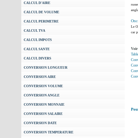
CALCUL D'AIRE
russe
angl
CALCUL DE VOLUME
Onc
CALCUL PERIMETRE
Le O
CALCUL TVA
car 
CALCUL IMPOTS
Voir
CALCUL SANTE
Tabl
CALCUL DIVERS
Conv
Conv
CONVERSION LONGUEUR
Conv
Conv
CONVERSION AIRE
CONVERSION VOLUME
CONVERSION ANGLE
CONVERSION MONNAIE
Pou
CONVERSION SALAIRE
CONVERSION DATE
CONVERSION TEMPERATURE