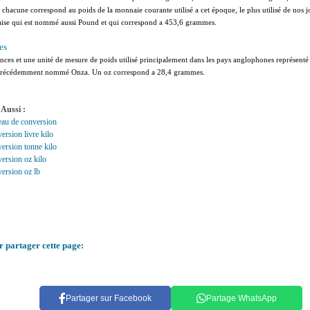
 chacune correspond au poids de la monnaie courante utilisé a cet époque, le plus utilisé de nos jou
aise qui est nommé aussi Pound et qui correspond a 453,6 grammes.
es
nces et une unité de mesure de poids utilisé principalement dans les pays anglophones représenté 
précédemment nommé Onza. Un oz correspond a 28,4 grammes.
 Aussi :
eau de conversion
ersion livre kilo
ersion tonne kilo
ersion oz kilo
ersion oz lb
r partager cette page:
Partager sur Facebook
Partage WhatsApp