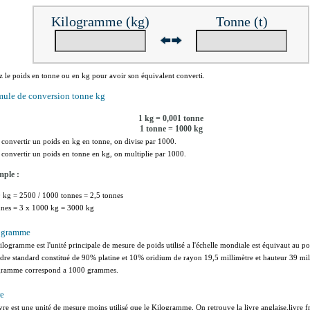
Kilogramme (kg)
Tonne (t)
z le poids en tonne ou en kg pour avoir son équivalent converti.
mule de conversion tonne kg
1 kg = 0,001 tonne
1 tonne = 1000 kg
 convertir un poids en kg en tonne, on divise par 1000.
 convertir un poids en tonne en kg, on multiplie par 1000.
ple :
 kg = 2500 / 1000 tonnes = 2,5 tonnes
nnes = 3 x 1000 kg = 3000 kg
ogramme
logramme est l'unité principale de mesure de poids utilisé a l'échelle mondiale est équivaut au po
ndre standard constitué de 90% platine et 10% oridium de rayon 19,5 millimètre et hauteur 39 mi
gramme correspond a 1000 grammes.
re
vre est une unité de mesure moins utilisé que le Kilogramme, On retrouve la livre anglaise,livre fr