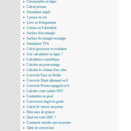
Chronomètre en ligne
Calcul prorata
Simulateur impôt
1 pouce en cm
Livre en Kilogramme
Celsius en Fahrenheit
Surface d'un triangle
Surface du triangle rectangle
Simulateur TVA
Calcul grossesse et ovulation
Une calculatrice en ligne ?
Calculatrice scientifique
Calculer un pourcentage
Calculer le volume d'un cube
Convertir Euro en Dollar
Convertir Mark allemand en €
Convertir Peseta espagnol en €
Calculer votre salaire NET
Centimètre en pixel
Conversion degré en grade
Calcul de vitesse moyenne
Mon taux de graisse
Quel est votre IMC ?
Comment calculer une moyenne
Table de conversion