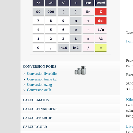
Tape
For
Pour
Pour
CONVERSION POIDS
Conversion livre kilo
Exem
Conversion tonne kg
2500
Conversion oz kg
3 to
Conversion oz lb
Kil
CALCUL MATHS
Le Ki
CALCUL FINANCIERS
cyli
kilo
CALCUL ENERGIE
Liv
CALCUL GOLD
Le li