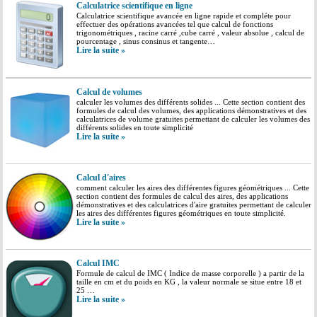
Calculatrice scientifique en ligne
Calculatrice scientifique avancée en ligne rapide et compléte pour
effectuer des opérations avancées tel que calcul de fonctions
trigonométriques , racine carré ,cube carré , valeur absolue , calcul de
pourcentage , sinus consinus et tangente…
Lire la suite »
Calcul de volumes
calculer les volumes des différents solides ... Cette section contient des
formules de calcul des volumes, des applications démonstratives et des
calculatrices de volume gratuites permettant de calculer les volumes des
différents solides en toute simplicité
Lire la suite »
Calcul d'aires
comment calculer les aires des différentes figures géométriques ... Cette
section contient des formules de calcul des aires, des applications
démonstratives et des calculatrices d'aire gratuites permettant de calculer
les aires des différentes figures géométriques en toute simplicité.
Lire la suite »
Calcul IMC
Formule de calcul de IMC ( Indice de masse corporelle ) a partir de la
taille en cm et du poids en KG , la valeur normale se situe entre 18 et
25 …
Lire la suite »