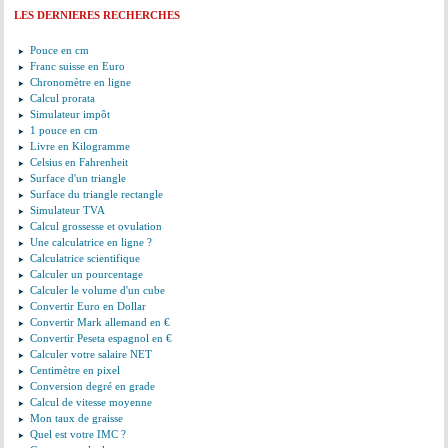
LES DERNIERES RECHERCHES
Pouce en cm
Franc suisse en Euro
Chronomètre en ligne
Calcul prorata
Simulateur impôt
1 pouce en cm
Livre en Kilogramme
Celsius en Fahrenheit
Surface d'un triangle
Surface du triangle rectangle
Simulateur TVA
Calcul grossesse et ovulation
Une calculatrice en ligne ?
Calculatrice scientifique
Calculer un pourcentage
Calculer le volume d'un cube
Convertir Euro en Dollar
Convertir Mark allemand en €
Convertir Peseta espagnol en €
Calculer votre salaire NET
Centimètre en pixel
Conversion degré en grade
Calcul de vitesse moyenne
Mon taux de graisse
Quel est votre IMC ?