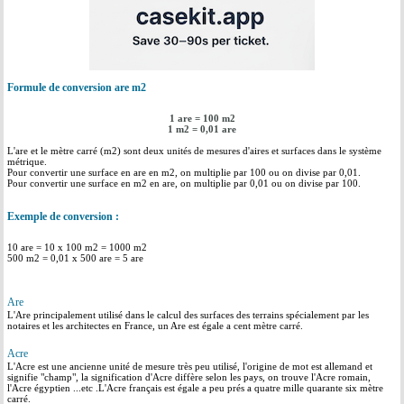
Formule de conversion are m2
1 are = 100 m2
1 m2 = 0,01 are
L'are et le mètre carré (m2) sont deux unités de mesures d'aires et surfaces dans le système
métrique.
Pour convertir une surface en are en m2, on multiplie par 100 ou on divise par 0,01.
Pour convertir une surface en m2 en are, on multiplie par 0,01 ou on divise par 100.
Exemple de conversion :
10 are = 10 x 100 m2 = 1000 m2
500 m2 = 0,01 x 500 are = 5 are
Are
L'Are principalement utilisé dans le calcul des surfaces des terrains spécialement par les
notaires et les architectes en France, un Are est égale a cent mètre carré.
Acre
L'Acre est une ancienne unité de mesure très peu utilisé, l'origine de mot est allemand et
signifie "champ", la signification d'Acre diffère selon les pays, on trouve l'Acre romain,
l'Acre égyptien ...etc .L'Acre français est égale a peu prés a quatre mille quarante six mètre
carré.