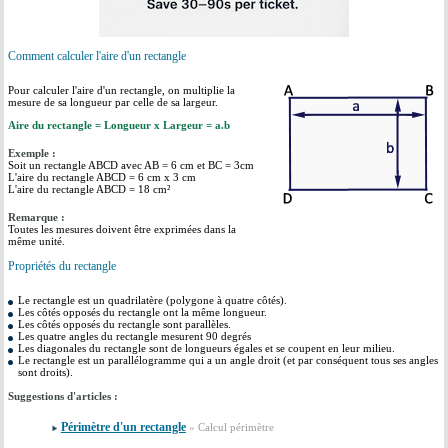
Comment calculer l'aire d'un rectangle
Pour calculer l'aire d'un rectangle, on multiplie la
mesure de sa longueur par celle de sa largeur.
Aire du rectangle = Longueur x Largeur = a.b
Exemple :
Soit un rectangle ABCD avec AB = 6 cm et BC = 3cm
L'aire du rectangle ABCD = 6 cm x 3 cm
L'aire du rectangle ABCD = 18 cm²
Remarque :
Toutes les mesures doivent être exprimées dans la
même unité.
Propriétés du rectangle
Le rectangle est un quadrilatère (polygone à quatre côtés).
Les côtés opposés du rectangle ont la même longueur.
Les côtés opposés du rectangle sont parallèles.
Les quatre angles du rectangle mesurent 90 degrés
Les diagonales du rectangle sont de longueurs égales et se coupent en leur milieu.
Le rectangle est un parallélogramme qui a un angle droit (et par conséquent tous ses angles
sont droits).
Suggestions d'articles :
Périmètre d'un rectangle
» Calcul périmètre